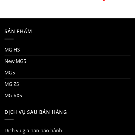
Khoảng
Khoảng
giá:
giá:
từ
từ
738.000.000 ₫
699.000.0
đến
đến
1.018.000.000 ₫
749.000.0
SẢN PHẨM
MG HS
New MG5
MG5
MG ZS
MG RX5
DỊCH VỤ SAU BÁN HÀNG
Dịch vụ gia hạn bảo hành