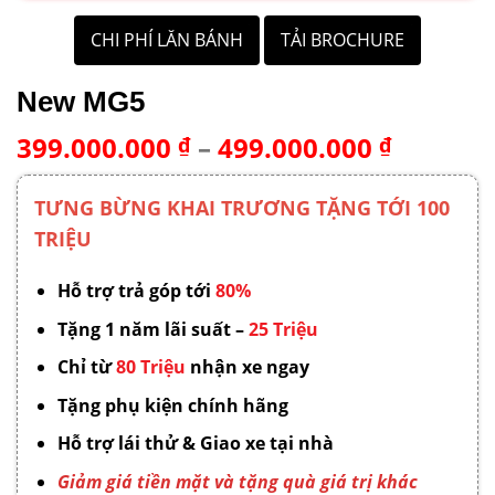
CHI PHÍ LĂN BÁNH
CHI PHÍ LĂN BÁNH
TẢI BROCHURE
TẢI BROCHURE
New MG5
Khoảng
399.000.000
–
499.000.000
₫
₫
giá:
từ
TƯNG BỪNG KHAI TRƯƠNG TẶNG TỚI 100
399.000
TRIỆU
đến
499.000
Hỗ trợ trả góp tới
80%
Tặng 1 năm lãi suất –
25 Triệu
Chỉ từ
80 Triệu
nhận xe ngay
Tặng phụ kiện chính hãng
Hỗ trợ lái thử & Giao xe tại nhà
Giảm giá tiền mặt và tặng quà giá trị khác