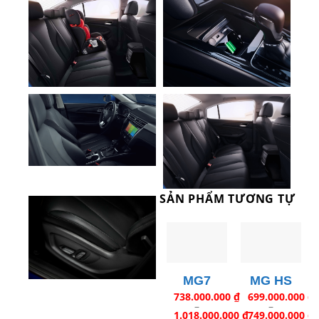
SẢN PHẨM TƯƠNG TỰ
MG7
MG HS
738.000.000
₫
699.000.000
₫
–
–
1.018.000.000
₫
749.000.000
₫