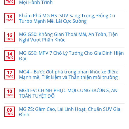
Th10
Mọi Hành Trình
Khám Phá MG HS: SUV Sang Trọng, Động Cơ
18
Th10
Turbo Mạnh Mẽ, Lái Cực Sướng
MG G50: Không Gian Thoải Mái, An Toàn, Tiện
16
Th10
Nghi Vượt Phân Khúc
MG G50: MPV 7 Chỗ Lý Tưởng Cho Gia Đình Hiện
14
Th10
Đại
MG4 – Bước đột phá trong phân khúc xe điện:
12
Th10
Mạnh mẽ, Tiết kiệm và Thân thiện môi trường
MG4 EV: CHINH PHỤC MỌI CUNG ĐƯỜNG, AN
10
Th10
TOÀN TUYỆT ĐỐI
MG ZS: Gầm Cao, Lái Linh Hoạt, Chuẩn SUV Gia
09
Th10
Đình