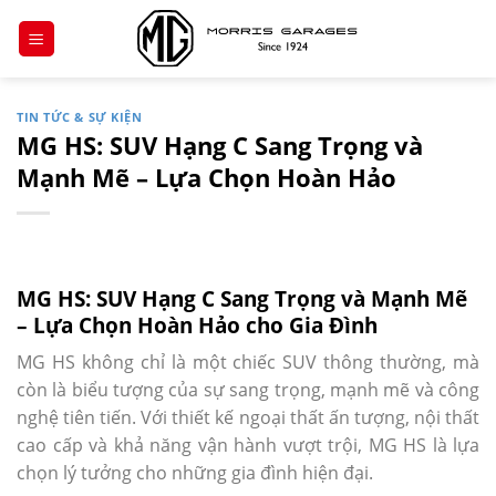
Chuyển
đến
nội
dung
TIN TỨC & SỰ KIỆN
MG HS: SUV Hạng C Sang Trọng và
Mạnh Mẽ – Lựa Chọn Hoàn Hảo
MG HS: SUV Hạng C Sang Trọng và Mạnh Mẽ
– Lựa Chọn Hoàn Hảo cho Gia Đình
MG HS không chỉ là một chiếc SUV thông thường, mà
còn là biểu tượng của sự sang trọng, mạnh mẽ và công
nghệ tiên tiến. Với thiết kế ngoại thất ấn tượng, nội thất
cao cấp và khả năng vận hành vượt trội, MG HS là lựa
chọn lý tưởng cho những gia đình hiện đại.