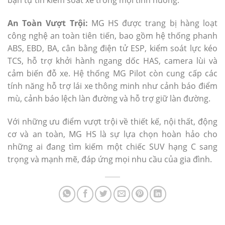
bạn tự tin kiểm soát xe trong mọi tình huống.
An Toàn Vượt Trội:
MG HS được trang bị hàng loạt
công nghệ an toàn tiên tiến, bao gồm hệ thống phanh
ABS, EBD, BA, cân bằng điện tử ESP, kiểm soát lực kéo
TCS, hỗ trợ khởi hành ngang dốc HAS, camera lùi và
cảm biến đỗ xe. Hệ thống MG Pilot còn cung cấp các
tính năng hỗ trợ lái xe thông minh như cảnh báo điểm
mù, cảnh báo lệch làn đường và hỗ trợ giữ làn đường.
Với những ưu điểm vượt trội về thiết kế, nội thất, động
cơ và an toàn, MG HS là sự lựa chọn hoàn hảo cho
những ai đang tìm kiếm một chiếc SUV hạng C sang
trọng và mạnh mẽ, đáp ứng mọi nhu cầu của gia đình.