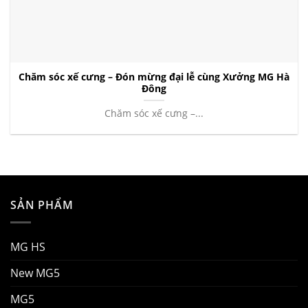
Chăm sóc xế cưng – Đón mừng đại lễ cùng Xưởng MG Hà
Đông
Chăm sóc xế cưng –...
SẢN PHẨM
MG HS
New MG5
MG5