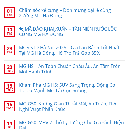
Chăm sóc xế cưng – Đón mừng đại lễ cùng
01
Th4
Xưởng MG Hà Đông
🐎 MÃ ĐÁO KHAI XUÂN – TÂN NIÊN RƯỚC LỘC
10
Th3
CÙNG MG HÀ ĐÔNG
MG5 STD Hà Nội 2026 – Giá Lăn Bánh Tốt Nhất
28
Th2
Tại MG Hà Đông, Hỗ Trợ Trả Góp 85%
MG HS – An Toàn Chuẩn Châu Âu, An Tâm Trên
20
Th10
Mọi Hành Trình
Khám Phá MG HS: SUV Sang Trọng, Động Cơ
18
Th10
Turbo Mạnh Mẽ, Lái Cực Sướng
MG G50: Không Gian Thoải Mái, An Toàn, Tiện
16
Th10
Nghi Vượt Phân Khúc
MG G50: MPV 7 Chỗ Lý Tưởng Cho Gia Đình Hiện
14
Th10
Đại