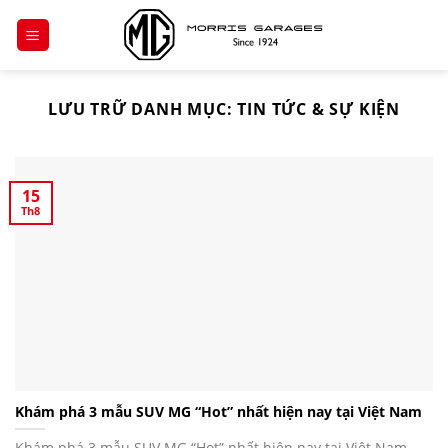
Chuyển
đến
nội
dung
LƯU TRỮ DANH MỤC:
TIN TỨC & SỰ KIỆN
15
Th8
Khám phá 3 mẫu SUV MG “Hot” nhất hiện nay tại Việt Nam
Khám phá 3 mẫu SUV MG “Hot” nhất hiện nay tại Việt Nam