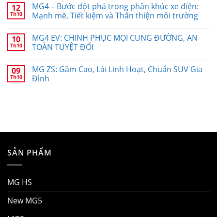
MG4 – Bước đột phá trong phân khúc xe điện:
12
Th10
Mạnh mẽ, Tiết kiệm và Thân thiện môi trường
MG4 EV: CHINH PHỤC MỌI CUNG ĐƯỜNG, AN
10
Th10
TOÀN TUYỆT ĐỐI
MG ZS: Gầm Cao, Lái Linh Hoạt, Chuẩn SUV Gia
09
Th10
Đình
SẢN PHẨM
MG HS
New MG5