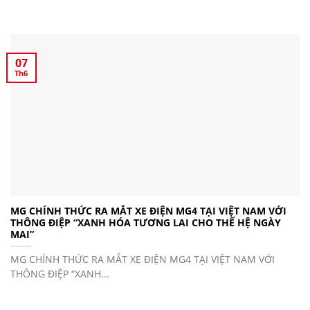
07
Th6
MG CHÍNH THỨC RA MẮT XE ĐIỆN MG4 TẠI VIỆT NAM VỚI
THÔNG ĐIỆP “XANH HÓA TƯƠNG LAI CHO THẾ HỆ NGÀY
MAI”
MG CHÍNH THỨC RA MẮT XE ĐIỆN MG4 TẠI VIỆT NAM VỚI
THÔNG ĐIỆP “XANH...