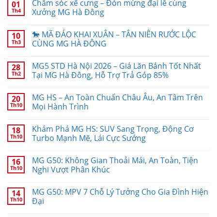
Chăm sóc xế cưng – Đón mừng đại lễ cùng
01
Th4
Xưởng MG Hà Đông
🐎 MÃ ĐÁO KHAI XUÂN – TÂN NIÊN RƯỚC LỘC
10
Th3
CÙNG MG HÀ ĐÔNG
MG5 STD Hà Nội 2026 – Giá Lăn Bánh Tốt Nhất
28
Th2
Tại MG Hà Đông, Hỗ Trợ Trả Góp 85%
MG HS – An Toàn Chuẩn Châu Âu, An Tâm Trên
20
Th10
Mọi Hành Trình
Khám Phá MG HS: SUV Sang Trọng, Động Cơ
18
Th10
Turbo Mạnh Mẽ, Lái Cực Sướng
MG G50: Không Gian Thoải Mái, An Toàn, Tiện
16
Th10
Nghi Vượt Phân Khúc
MG G50: MPV 7 Chỗ Lý Tưởng Cho Gia Đình Hiện
14
Th10
Đại